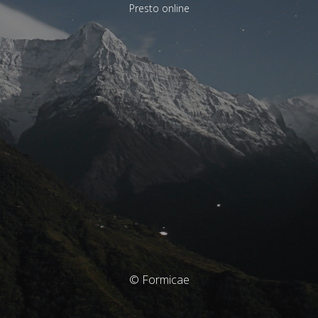
Presto online
© Formicae