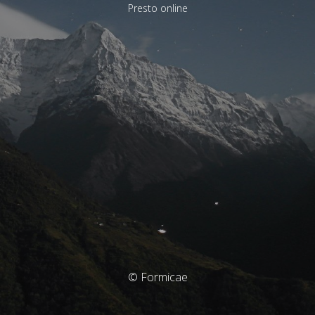
Presto online
© Formicae