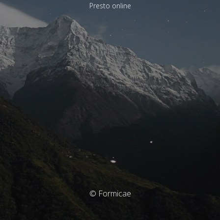
Presto online
© Formicae