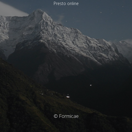
Presto online
© Formicae