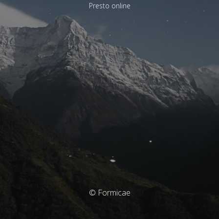
Presto online
© Formicae