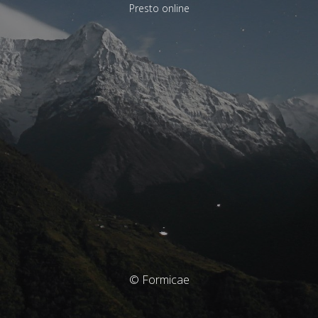
Presto online
© Formicae