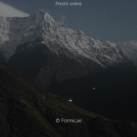
Presto online
© Formicae