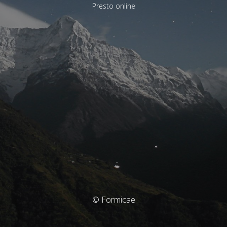
Presto online
© Formicae