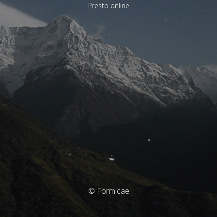
Presto online
© Formicae