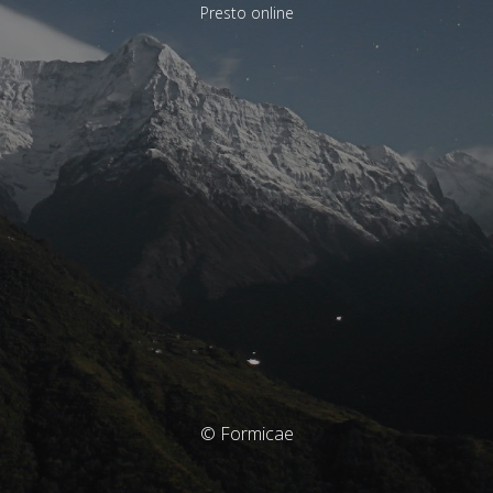
Presto online
© Formicae