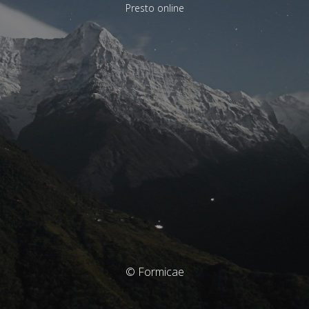
Presto online
© Formicae