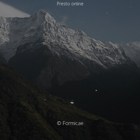
Presto online
© Formicae