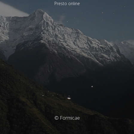
Presto online
© Formicae