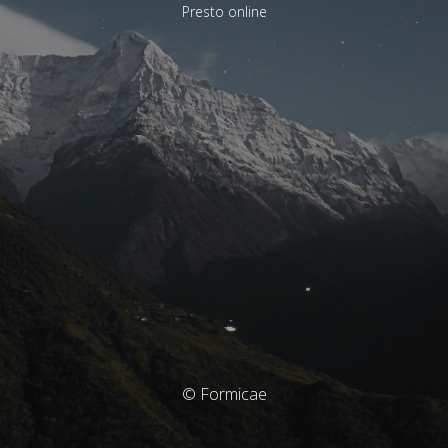
Presto online
© Formicae