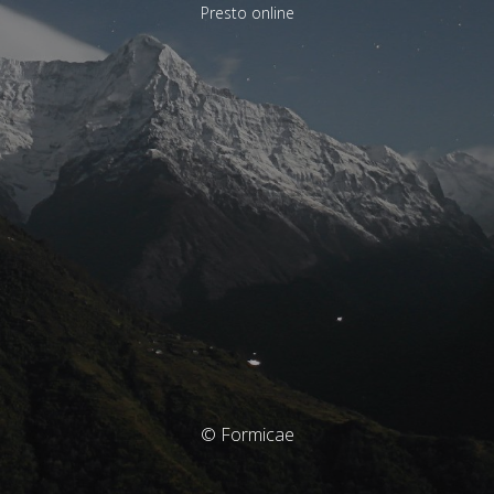
Presto online
© Formicae